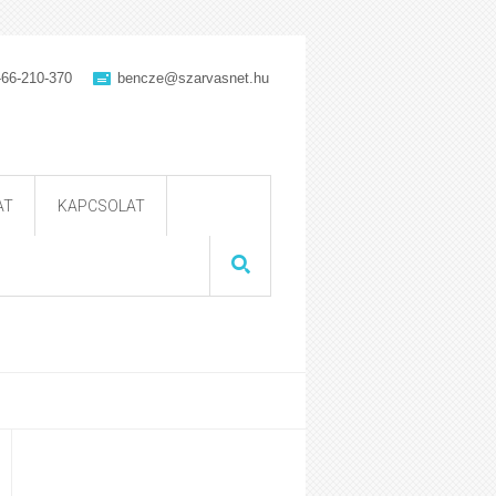
-66-210-370
bencze@szarvasnet.hu
AT
KAPCSOLAT