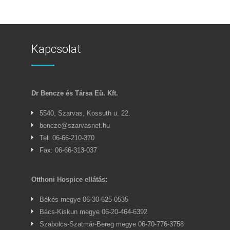
Kapcsolat
Dr Bencze és Társa Eü. Kft.
5540, Szarvas, Kossuth u. 22.
bencze@szarvasnet.hu
Tel: 06-66-210-370
Fax: 06-66-313-037
Otthoni Hospice ellátás:
Békés megye 06-30-625-0535
Bács-Kiskun megye 06-20-464-6392
Szabolcs-Szatmár-Bereg megye 06-70-776-3758